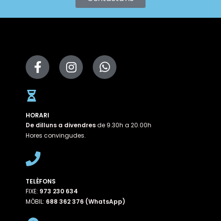
HORARI
De dilluns a divendres
de 9.30h a 20.00h
Hores convingudes.
TELÈFONS
FIXE:
973 230 634
MÒBIL:
688 362 376 (WhatsApp)