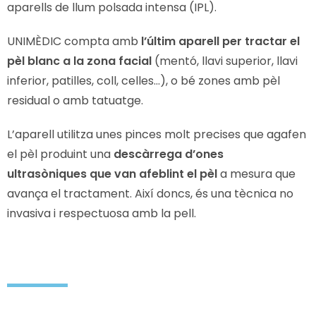
aparells de llum polsada intensa (IPL).
UNIMÈDIC compta amb
l’últim aparell per tractar el
pèl blanc a la zona facial
(mentó, llavi superior, llavi
inferior, patilles, coll, celles…), o bé zones amb pèl
residual o amb tatuatge.
L’aparell utilitza unes pinces molt precises que agafen
el pèl produint una
descàrrega d’ones
ultrasòniques que van afeblint el pèl
a mesura que
avança el tractament. Així doncs, és una tècnica no
invasiva i respectuosa amb la pell.