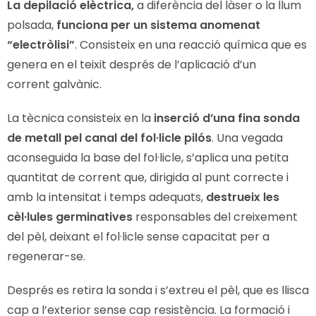
La depilació elèctrica,
a diferència del làser o la llum
polsada,
funciona per un sistema anomenat
“electròlisi”
. Consisteix en una reacció química que es
genera en el teixit després de l’aplicació d’un
corrent galvànic.
La tècnica consisteix en la
inserció d’una fina sonda
de metall pel canal del fol·licle pilós
. Una vegada
aconseguida la base del fol·licle, s’aplica una petita
quantitat de corrent que, dirigida al punt correcte i
amb la intensitat i temps adequats,
destrueix les
cèl·lules germinatives
responsables del creixement
del pèl, deixant el fol·licle sense capacitat per a
regenerar-se.
Després es retira la sonda i s’extreu el pèl, que es llisca
cap a l’exterior sense cap resistència. La formació i