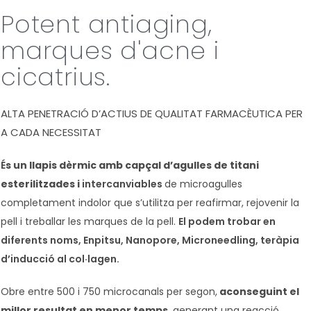
Potent antiaging,
marques d'acne i
cicatrius.
ALTA PENETRACIÓ D’ACTIUS DE QUALITAT FARMACÈUTICA PER
A CADA NECESSITAT
É
s un llapis dèrmic amb capçal d’agulles de titani
esterilitzades i
intercanviables
de
microagulles
completament indolor que s’utilitza per reafirmar, rejovenir la
pell i treballar les marques de la pell.
El podem trobar en
diferents noms, Enpitsu, Nanopore, Microneedling, teràpia
d’inducció al col·lagen.
Obre entre 500 i 750 microcanals per segon,
aconseguint el
millor resultat en menor temps,
generant una reacció