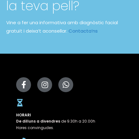
la teva pell?
Vine a fer una informativa amb diagnòstic facial
gratuït i deixa’t aconsellar.
Contacta’ns
HORARI
De dilluns a divendres
de 9.30h a 20.00h
Hores convingudes.