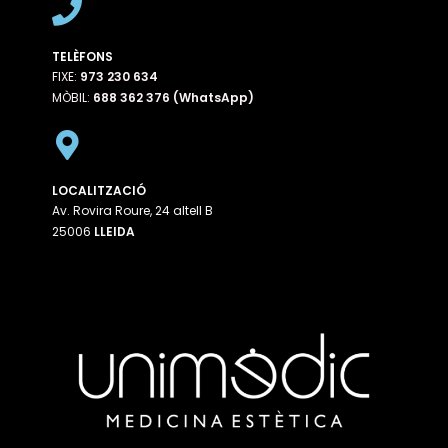
TELÈFONS
FIXE:
973 230 634
MÒBIL:
688 362 376 (WhatsApp)
LOCALITZACIÓ
Av. Rovira Roure, 24 altell B
25006
LLEIDA