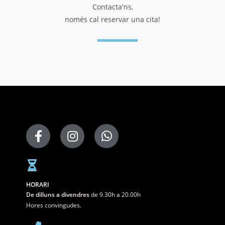
Contacta'ns,
només cal reservar una cita!
HORARI
De dilluns a divendres
de 9.30h a 20.00h
Hores convingudes.